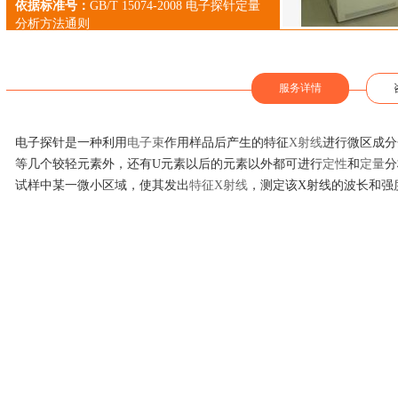
依据标准号：
GB/T 15074-2008 电子探针定量
分析方法通则
服务详情
电子探针是一种利用
电子束
作用样品后产生的特征
X射线
进行微区成分
等几个较轻元素外，还有U元素以后的元素以外都可进行
定性
和
定量
分
试样中某一微小区域，使其发出
特征X射线
，测定该X射线的波长和强