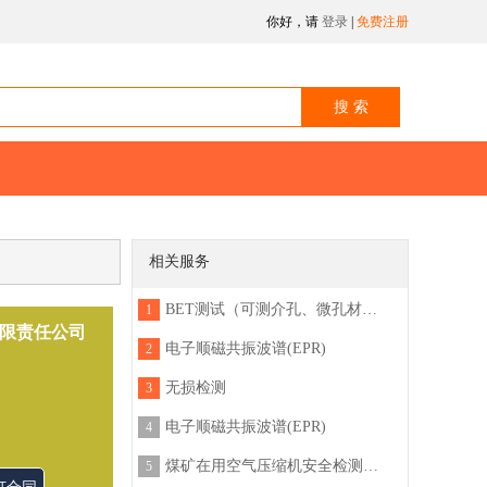
你好，请
登录
|
免费注册
相关服务
BET测试（可测介孔、微孔材料比表面、孔容及孔径分布等全套分析，也可做水蒸汽、有机气体等蒸汽吸附）
1
限责任公司
电子顺磁共振波谱(EPR)
2
无损检测
3
电子顺磁共振波谱(EPR)
4
煤矿在用空气压缩机安全检测检验
5