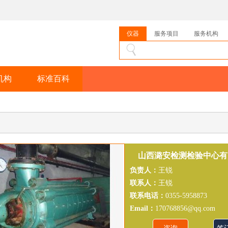
仪器
服务项目
服务机构
机构
标准百科
山西潞安检测检验中心有
负责人：
王锐
联系人：
王锐
联系电话：
0355-5958873
Email：
170768856@qq.com