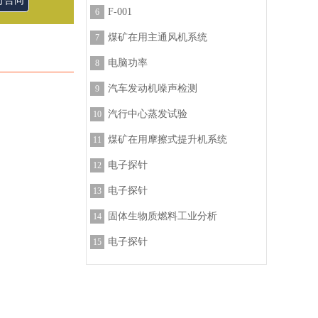
订合同
F-001
6
煤矿在用主通风机系统
7
电脑功率
8
汽车发动机噪声检测
9
汽行中心蒸发试验
10
煤矿在用摩擦式提升机系统
11
电子探针
12
电子探针
13
固体生物质燃料工业分析
14
电子探针
15