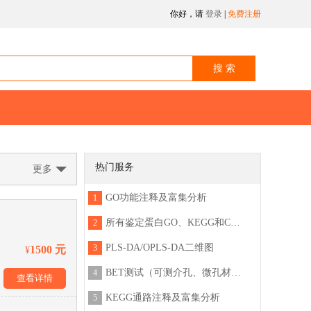
你好，请
登录
|
免费注册
热门服务
更多
GO功能注释及富集分析
1
所有鉴定蛋白GO、KEGG和COG功能注释分析
2
PLS-DA/OPLS-DA二维图
3
1500 元
¥
BET测试（可测介孔、微孔材料比表面、孔容及孔径分布等全套分析，也可做水蒸汽、有机气体等蒸汽吸附）
4
查看详情
KEGG通路注释及富集分析
5