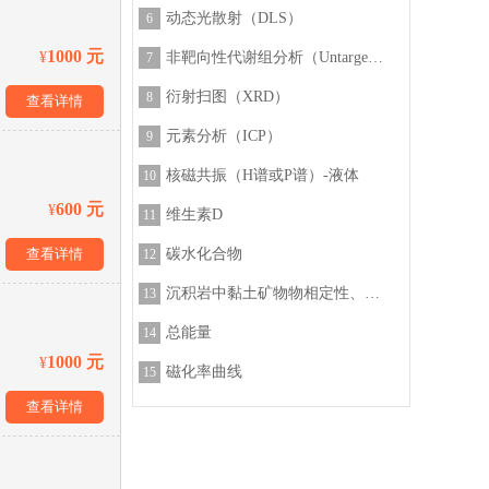
动态光散射（DLS）
6
1000 元
¥
非靶向性代谢组分析（Untargeted Metabolomics Analysis）
7
衍射扫图（XRD）
8
查看详情
元素分析（ICP）
9
核磁共振（H谱或P谱）-液体
10
600 元
¥
维生素D
11
查看详情
碳水化合物
12
沉积岩中黏土矿物物相定性、定量分析
13
总能量
14
1000 元
¥
磁化率曲线
15
查看详情