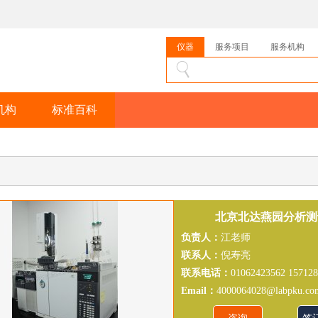
仪器
服务项目
服务机构
机构
标准百科
北京北达燕园分析测
负责人：
江老师
联系人：
倪寿亮
联系电话：
01062423562 15712
Email：
4000064028@labpku.co