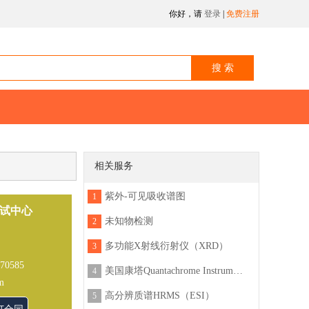
你好，请
登录
|
免费注册
相关服务
紫外-可见吸收谱图
1
试中心
未知物检测
2
多功能X射线衍射仪（XRD）
3
870585
美国康塔Quantachrome Instruments压汞仪PoreMaster33GT系列
4
m
高分辨质谱HRMS（ESI）
5