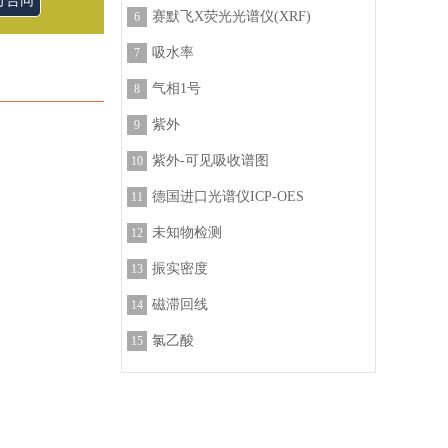
订合同
赛默飞X荧光光谱仪(XRF)
6
吸水率
7
气相1号
8
紫外
9
紫外-可见吸收谱图
10
德国进口光谱仪ICP-OES
11
未知物检测
12
振实密度
13
磁滞回线
14
氯乙酸
15