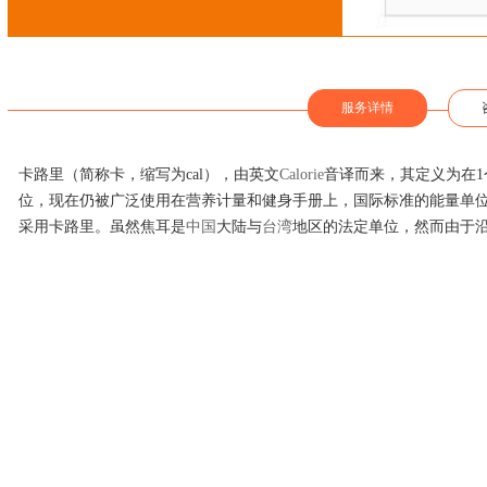
服务详情
卡路里（简称卡，缩写为cal），由英文
Calorie
音译而来，其定义为在1
位，现在仍被广泛使用在营养计量和健身手册上，国际标准的能量单
采用卡路里。虽然焦耳是
中国
大陆与
台湾
地区的法定单位，然而由于