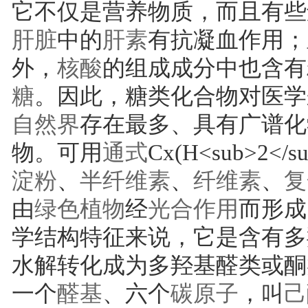
它不仅是营养物质，而且有些
肝脏
中的
肝素
有抗凝血作用；
外，
核酸
的组成成分中也含有
糖
。因此，糖类化合物对医学
自然界
存在最多、具有广谱化
物。可用
通式
Cx(H<sub>2<
淀粉
、
半
纤维素
、
纤维素
、
复
由
绿色植物
经
光合作用
而形成
学结构特征来说，它是含有多
水解转化成为多羟基醛类或酮
一个
醛基
、六个
碳原子
，叫
己