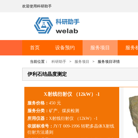
欢迎使用科研助手
首页
设备预约
服务项目
服务
当前位置：
科研助手
>
服务项目
>
服务项目详情
伊利石结晶度测定
X射线衍射仪 （12kW）-1
服务价格：
450 元
服务分类：
矿产、煤炭检测
所用仪器：
X射线衍射仪 （12kW）-1
依据标准号：
JY/T 009-1996 转靶多晶体X射线
衍射方法通则