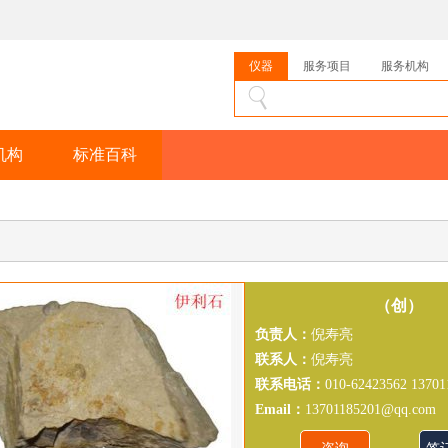
仪器
服务项目
服务机构
机构
标准百科
（创）
负责人：
倪寿亮
联系人：
倪寿亮
联系电话：
010-62423562 13701
Email：
13701185201@qq.com