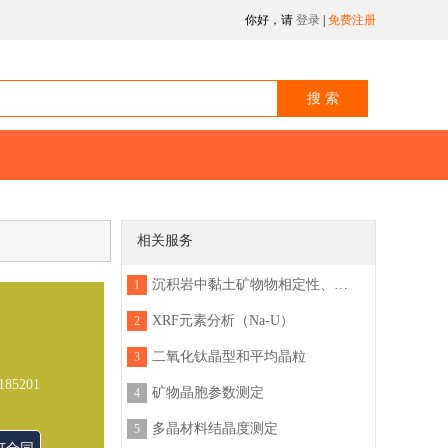
你好，请
登录
|
免费注册
相关服务
沉积岩中黏土矿物物相定性、定量分析
1
XRF元素分析（Na-U）
2
二氧化钛晶型和平均晶粒
3
185201
矿物晶胞参数测定
4
多晶材料结晶度测定
5