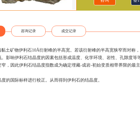
咨询
签
咨询记录
成交记录
指黏土矿物伊利石
10
Å
衍射峰的半高宽。
若该衍射峰的半高宽狭窄而对称，
低。影响伊利石结晶度的因素包括形成温度、化学环境、岩性、孔隙度等
变窄，因此伊利石结晶度指数成为确定埋藏
-成岩
-
初始变质相带界限的最
晶度的国际标样进行校正。从而得到伊利石的结晶度。