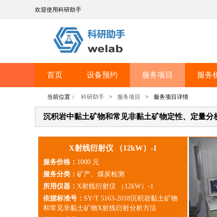
欢迎使用科研助手
首页
设备预约
服务项目
服务
当前位置：
科研助手
>
服务项目
>
服务项目详情
沉积岩中黏土矿物和常见非黏土矿物定性、定量分
X射线衍射仪 （12kW）-1
服务价格：
1000 元
服务分类：
矿产、煤炭检测
所用仪器：
X射线衍射仪 （12kW）-1
依据标准号：
SY/T 5163-2018沉积岩黏土矿物
和常见非黏土矿物X射线衍射分析方法