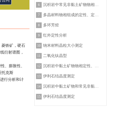
订合同
沉积岩中常见非黏土矿物物相定性、定量分析
6
多晶材料物相组成的定性、定量分析
7
多环芳烃
8
红外定性分析
9
，菱铁矿，硬石
纳米材料晶粒大小测定
10
射线衍射谱图，
二氧化钛晶型
11
附性、膨胀性、
沉积岩中黏土矿物物相定性、定量分析
12
斯托克斯
伊利石结晶度测定
13
别进行分析和计
沉积岩中黏土矿物和常见非黏土矿物定性、定量分析
14
伊利石结晶度测定
15