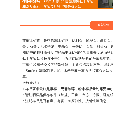
依据标准号：
SY/T 5163-2018 沉积岩黏土矿物
和常见非黏土矿物X射线衍射分析方法
服务详情
非黏土矿物，是指除黏土矿物（伊利石、绿泥石、高岭石
膏，石膏，无水芒硝，重晶石，黄铁矿，石盐，斜长石，
图谱中的特征峰强度与样品中该矿物的含量相关，从而得
黏土矿物是指粒度小于2μm的具有层状结构的硅酸盐矿物
可塑性和离子交换等特殊性能。主要包括高岭石族、绿泥
（Stocks）沉降定理，采用水悬浮液分离方法和离心
算。
送样要求：
1.
样品要求最好
是原样，无需破碎
，
粉末样品量约需要10
g
2.
请注明样品保存条件（常规、干燥、冷冻、冷藏、避光
3.
注明样品是否有毒、有害、有腐蚀性、放射性等信息。