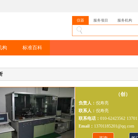
仪器
服务项目
服务机构
机构
标准百科
析
（创）
负责人：
倪寿亮
联系人：
倪寿亮
联系电话：
010-62423562 13701
Email：
13701185201@qq.com