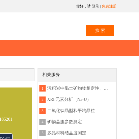
你好，请
登录
|
免费注册
相关服务
沉积岩中黏土矿物物相定性、定量分析
1
XRF元素分析（Na-U）
2
二氧化钛晶型和平均晶粒
3
185201
矿物晶胞参数测定
4
多晶材料结晶度测定
5