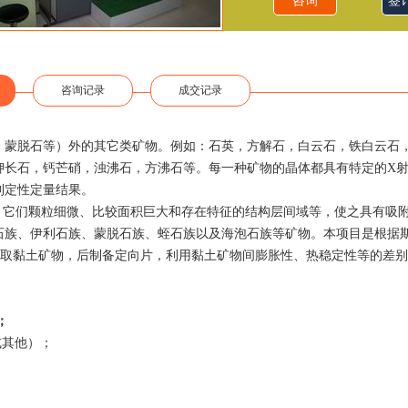
咨询
签
咨询记录
成交记录
、蒙脱石等）外的其它类矿物。例如：石英，方解石，白云石，铁白云石
钾长石，钙芒硝，浊沸石，方沸石等。每一种矿物的晶体都具有特定的X
到定性定量结果。
。它们颗粒细微、比较面积巨大和存在特征的结构层间域等，使之具有吸
石族、伊利石族、蒙脱石族、蛭石族以及海泡石族等矿物。本项目是根据
方法提取黏土矿物，后制备定向片，利用黏土矿物间膨胀性、热稳定性等的差
；
或其他）；