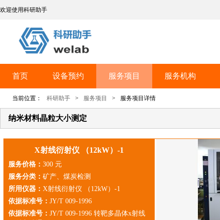
欢迎使用科研助手
首页
设备预约
服务项目
服务机构
当前位置：
科研助手
>
服务项目
>
服务项目详情
纳米材料晶粒大小测定
X射线衍射仪 （12kW）-1
服务价格：
300 元
服务分类：
矿产、煤炭检测
所用仪器：
X射线衍射仪 （12kW）-1
依据标准号：
JY/T 009-1996
依据标准号：
JY/T 009-1996 转靶多晶体x射线