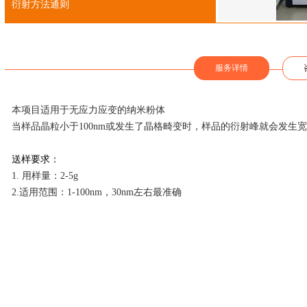
衍射方法通则
服务详情
本项目适用于无应力应变的纳米粉体
当样品晶粒小于
100nm
或发生了晶格畸变时，样品的衍射峰就会发生宽
送样要求：
1. 用样量：
2-5g
2.适用范围：
1-100nm
，
30nm
左右最准确